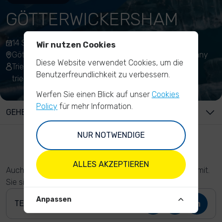
GÖTTERWICKERSHAM
14 Sep 2019 , 10:00 - 13:00
Wir nutzen Cookies
Götterswickerham, 46562 Götterswickerham, Germany
Diese Website verwendet Cookies, um die
Trientke Hieronimus
Benutzerfreundlichkeit zu verbessern.
trientke.hieronimus@t-online.de
Werfen Sie einen Blick auf unser
Cookies
Policy
für mehr Information.
GEHEN SIE ZU ...
NUR NOTWENDIGE
ALLES AKZEPTIEREN
Auch in diesem Jahr macht Götterswickerham wieder mit.
Sie sicher auch.
Anpassen
TEILE DIESE AKTION