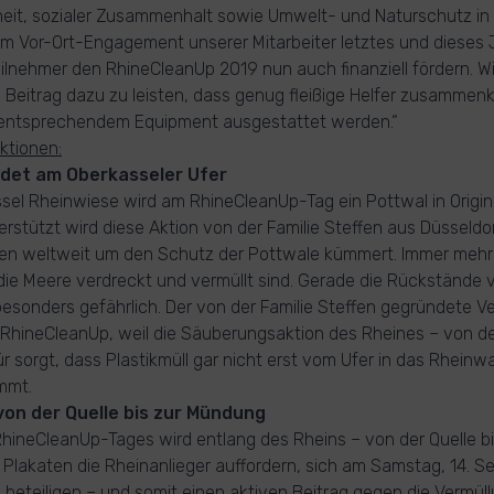
eit, sozialer Zusammenhalt sowie Umwelt- und Naturschutz in 
m Vor-Ort-Engagement unserer Mitarbeiter letztes und dieses 
ilnehmer den RhineCleanUp 2019 nun auch finanziell fördern. Wi
n Beitrag dazu zu leisten, dass genug fleißige Helfer zusamm
 entsprechendem Equipment ausgestattet werden.“
ktionen:
det am Oberkasseler Ufer
sel Rheinwiese wird am RhineCleanUp-Tag ein Pottwal in Origi
erstützt wird diese Aktion von der Familie Steffen aus Düsseldor
ren weltweit um den Schutz der Pottwale kümmert. Immer mehr
die Meere verdreckt und vermüllt sind. Gerade die Rückstände v
 besonders gefährlich. Der von der Familie Steffen gegründete V
t RhineCleanUp, weil die Säuberungsaktion des Rheines – von der
 sorgt, dass Plastikmüll gar nicht erst vom Ufer in das Rheinw
mmt.
von der Quelle bis zur Mündung
RhineCleanUp-Tages wird entlang des Rheins – von der Quelle 
 Plakaten die Rheinanlieger auffordern, sich am Samstag, 14. S
u beteiligen – und somit einen aktiven Beitrag gegen die Vermül