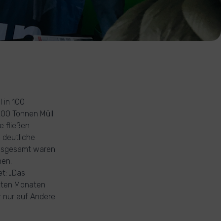
 in 100
00 Tonnen Müll
e fließen
 deutliche
Insgesamt waren
nen.
t: „Das
tzten Monaten
 nur auf Andere