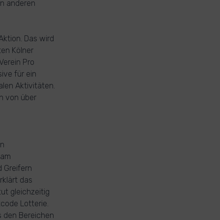
In anderen
Aktion. Das wird
ten Kölner
 Verein Pro
ive für ein
len Aktivitäten.
en von über
en
Team
 Greifern
klärt das
ut gleichzeitig
code Lotterie.
s den Bereichen