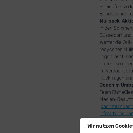
Rheinufers zu le
Bundesländer un
Müllsack-Akt
In den Sommermo
Düsseldorf und
Wetter die Gril
recycelten Mül
liegen lässt, 
hoffen, so eine
im Verdacht sta
Rückfragen an:
Joachim Umb
Team RhineCle
Medien-Beauftr
joachimumbac
info@rhineclea
0049 172 8551
Wir nutzen Cookie