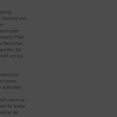
CleanUp
z (Hessen) und
en-
as Projekt
einland-Pfalz:
iele Menschen
werden. Sie
chaft und zur
nterstützt
ni dieses
 auffordern.
reich, wenn es
ter Dr. Walter
eister der