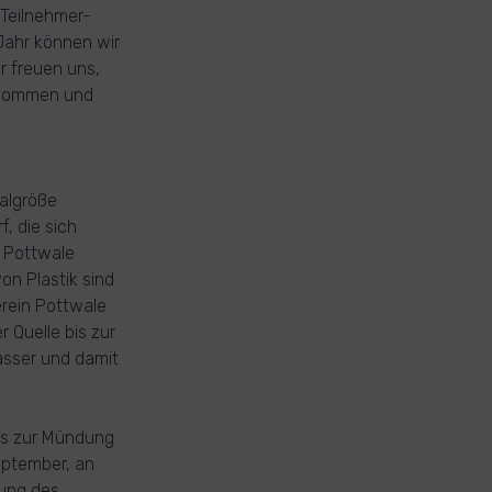
Teilnehmer-
Jahr können wir
r freuen uns,
enkommen und
nalgröße
f, die sich
 Pottwale
on Plastik sind
erein Pottwale
 Quelle bis zur
asser und damit
bis zur Mündung
eptember, an
lung des