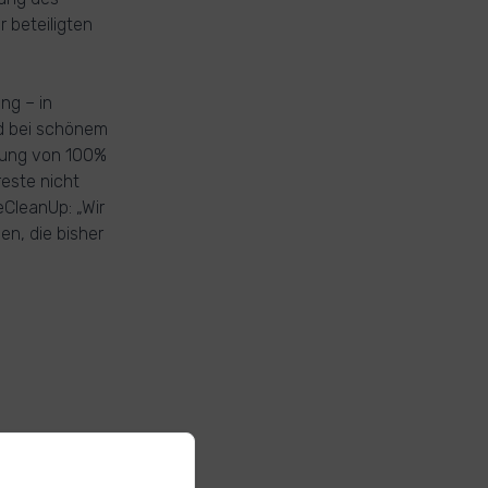
r beteiligten
ng – in
rd bei schönem
ilung von 100%
este nicht
CleanUp: „Wir
en, die bisher