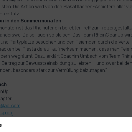
isten. Die Aktion wird von den Plakatflächen-Anbietern aller vie
terstützt.
ion in den Sommermonaten
naten ist das Rheinufer ein beliebter Treff zur Freizeitgestaltu
 anderswo. Da soll auch so bleiben. Das Team RheinCleanUp wi
l- und Partyplätze besuchen und den Feiernden durch die Verte
lsäcken bei Plasta darauf aufmerksam machen, dass man Feierr
sondern wegräumt. Dazu erklärt Joachim Umbach vom Team Rhine
n Beitrag zur Bewusstseinsbildung zu leisten – und zwar bei den
nden, besonders stark zur Vermüllung beizutragen.“
ach
anUp
agter
h@aol.com
nup.org
373
s