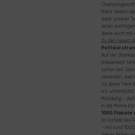
Chancengleichh
Nähe. Neben de
dank unserer Te
einen wichtige
diese auch mit
Zu den neuen A
Pottwal stran
Auf der Oberkas
präsentiert. Unt
schon seit Jah
verenden, weil 
für diese Tiere
e.V. unterstütz
Mündung – dafür
in die Meere ko
1000 Plakate 
Im Vorfeld des 
– mit rund 1000
dieser Aktion z