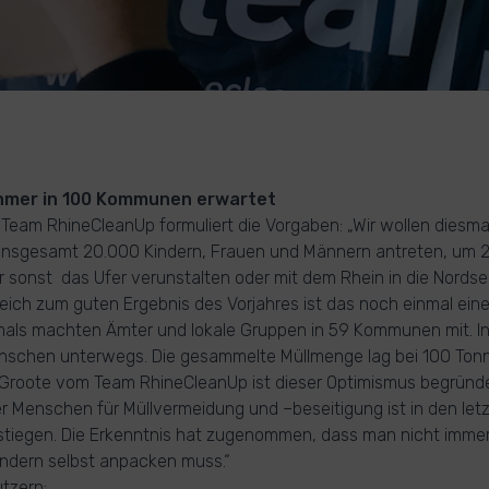
ehmer in 100 Kommunen erwartet
Team RhineCleanUp formuliert die Vorgaben: „Wir wollen diesmal
nsgesamt 20.000 Kindern, Frauen und Männern antreten, um 2
 sonst das Ufer verunstalten oder mit dem Rhein in die Nordse
leich zum guten Ergebnis des Vorjahres ist das noch einmal eine
mals machten Ämter und lokale Gruppen in 59 Kommunen mit. 
nschen unterwegs. Die gesammelte Müllmenge lag bei 100 Ton
Groote vom Team RhineCleanUp ist dieser Optimismus begründe
r Menschen für Müllvermeidung und –beseitigung ist in den le
stiegen. Die Erkenntnis hat zugenommen, dass man nicht immer
ondern selbst anpacken muss.“
tzern: