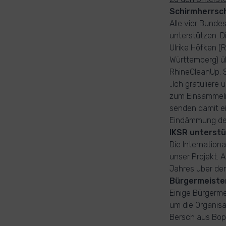
Schirmherrsch
Alle vier Bunde
unterstützen. D
Ulrike Höfken (
Württemberg) üb
RhineCleanUp. S
„Ich gratuliere
zum Einsammeln
senden damit ei
Eindämmung der 
IKSR unterstü
Die Internation
unser Projekt. 
Jahres über den
Bürgermeister
Einige Bürgerme
um die Organisa
Bersch aus Bopp