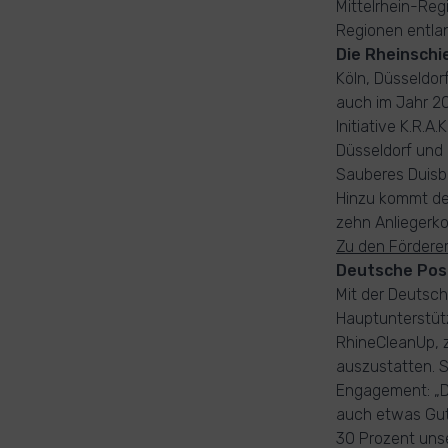
Mittelrhein-Reg
Regionen entlan
Die Rheinschi
Köln, Düsseldor
auch im Jahr 20
Initiative K.R.A
Düsseldorf und 
Sauberes Duisbu
Hinzu kommt der
zehn Anlieger
Zu den Förderer
Deutsche Post
Mit der Deutsc
Hauptunterstüt
RhineCleanUp, z
auszustatten. 
Engagement: „De
auch etwas Gute
30 Prozent uns