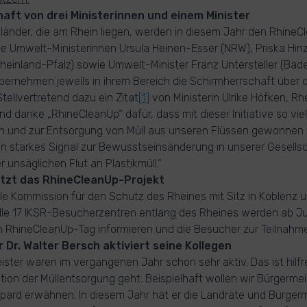
aft von drei Ministerinnen und einem Minister
sländer, die am Rhein liegen, werden in diesem Jahr den Rhine
ie Umwelt-Ministerinnen Ursula Heinen-Esser (NRW), Priska Hin
Rheinland-Pfalz) sowie Umwelt-Minister Franz Untersteller (Bad
ernehmen jeweils in ihrem Bereich die Schirmherrschaft über d
tellvertretend dazu ein Zitat
[1]
von Ministerin Ulrike Höfken, Rh
 und danke „RhineCleanUp“ dafür, dass mit dieser Initiative so v
 und zur Entsorgung von Müll aus unseren Flüssen gewonnen 
n starkes Signal zur Bewusstseinsänderung in unserer Gesells
unsäglichen Flut an Plastikmüll.“
tzt das RhineCleanUp-Projekt
ale Kommission für den Schutz des Rheines mit Sitz in Koblenz u
Alle 17 IKSR-Besucherzentren entlang des Rheines werden ab Ju
 RhineCleanUp-Tag informieren und die Besucher zur Teilnahme
 Dr. Walter Bersch aktiviert seine Kollegen
ister waren im vergangenen Jahr schon sehr aktiv. Das ist hilf
tion der Müllentsorgung geht. Beispielhaft wollen wir Bürgermeis
ard erwähnen. In diesem Jahr hat er die Landräte und Bürgerm