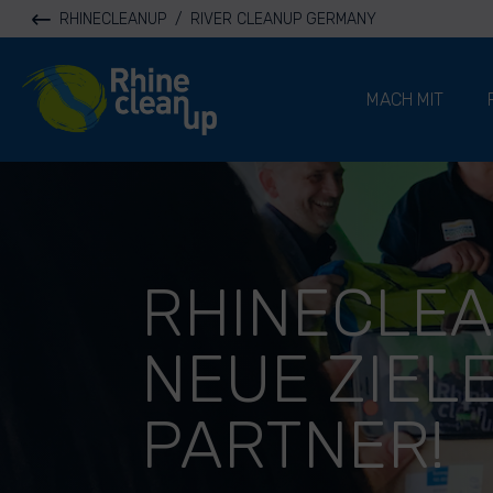
RHINECLEANUP
/
RIVER CLEANUP GERMANY
River Cleanup
MACH MIT
RHINECLEA
NEUE ZIELE
PARTNER!