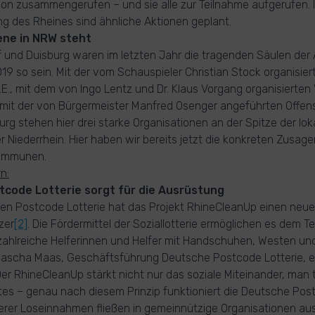
ion zusammengerufen – und sie alle zur Teilnahme aufgerufen. 
g des Rheines sind ähnliche Aktionen geplant.
ene in NRW steht
f und Duisburg waren im letzten Jahr die tragenden Säulen der 
19 so sein. Mit der vom Schauspieler Christian Stock organisier
.K.E., mit dem von Ingo Lentz und Dr. Klaus Vorgang organisierten
mit der von Bürgermeister Manfred Osenger angeführten Offens
rg stehen hier drei starke Organisationen an der Spitze der loka
 Niederrhein. Hier haben wir bereits jetzt die konkreten Zusag
kommunen.
n:
code Lotterie sorgt für die Ausrüstung
hen Postcode Lotterie hat das Projekt RhineCleanUp einen neu
zer
[2]
. Die Fördermittel der Soziallotterie ermöglichen es dem 
ahlreiche Helferinnen und Helfer mit Handschuhen, Westen und
Sascha Maas, Geschäftsführung Deutsche Postcode Lotterie, er
r RhineCleanUp stärkt nicht nur das soziale Miteinander, man t
s – genau nach diesem Prinzip funktioniert die Deutsche Post
erer Loseinnahmen fließen in gemeinnützige Organisationen au