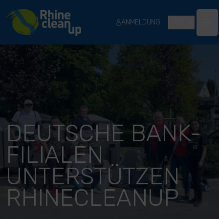
River Cleanup
ANMELDUNG
DE
Ope
DEUTSCHE BANK-
FILIALEN
UNTERSTÜTZEN
RHINECLEANUP