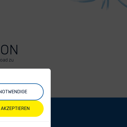
ION
load zu
NOTWENDIGE
 AKZEPTIEREN