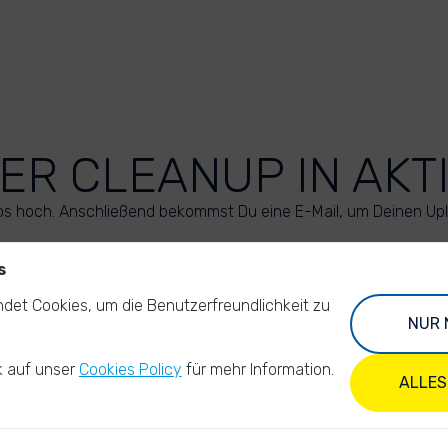
ER CLEANUP IN AKT
os hoch. Anschließend bekommst Du eine E-Mail, um Deinen Up
s
LADE DEINE FOTOS HOCH
det Cookies, um die Benutzerfreundlichkeit zu
NUR 
k auf unser
Cookies Policy
für mehr Information.
ALLES