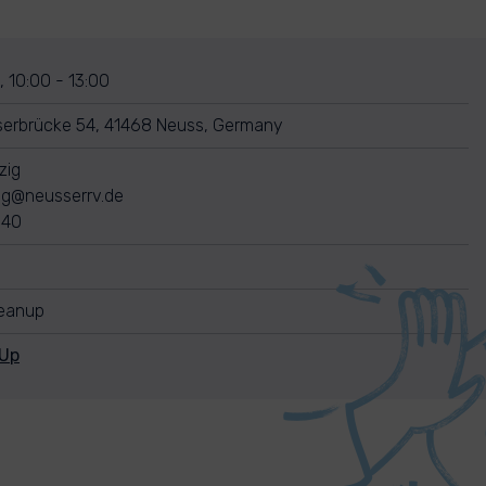
 10:00 - 13:00
serbrücke 54, 41468 Neuss, Germany
zig
zig@neusserrv.de
540
leanup
nUp