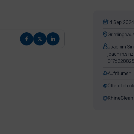
14 Sep 2024,
Grimlinghau
Joachim Sin
joachim.sin
017622882
Aufräumen
Öffentlich c
RhineClea