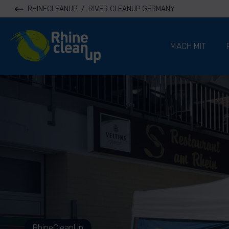
RHINECLEANUP
/
RIVER CLEANUP GERMANY
River Cleanup
MACH MIT
RhineCleanUp