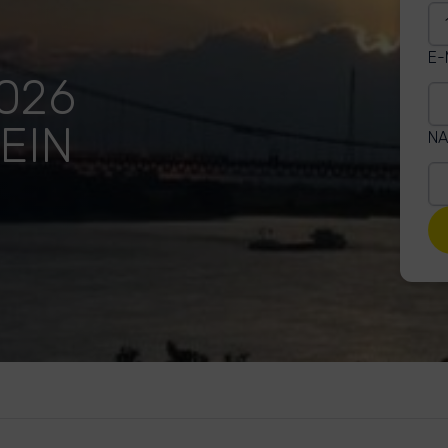
E-
026
EIN
NA