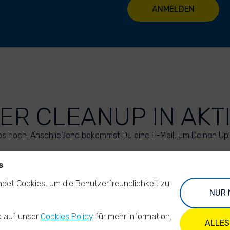
ANMELDEN
ER CLEANUP IN AKT
os hoch. Anschließend bekommst Du eine E-Mail, um Deinen Up
s
LADE DEINE FOTOS HOCH
det Cookies, um die Benutzerfreundlichkeit zu
NUR 
k auf unser
Cookies Policy
für mehr Information.
ALLES