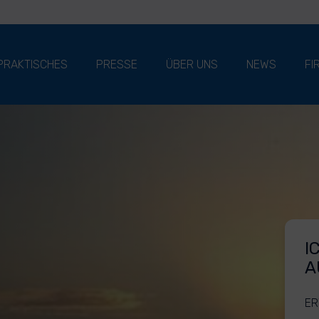
PRAKTISCHES
PRESSE
ÜBER UNS
NEWS
FI
I
A
ER