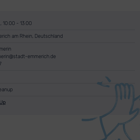
 10:00 - 13:00
rich am Rhein, Deutschland
merin
merin@stadt-emmerich.de
7
leanup
nUp