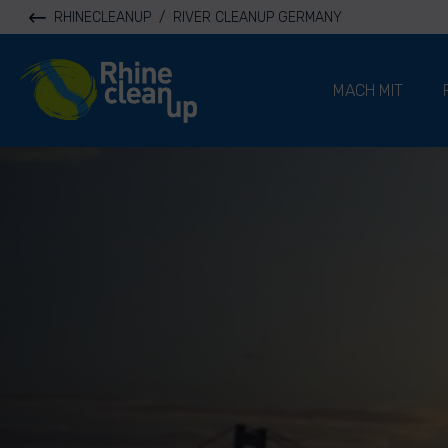
RHINECLEANUP
/
RIVER CLEANUP GERMANY
River Cleanup
MACH MIT