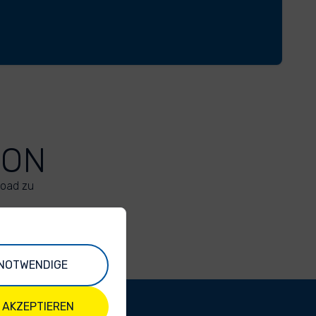
ION
load zu
NOTWENDIGE
 AKZEPTIEREN