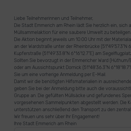
Liebe Teilnehmerinnen und Teilnehmer,
Die Stadt Emmerich am Rhein lädt Sie herzlich ein, sich a
Müllsammelaktion für eine saubere Umwelt zu beteiligen
Die Aktion beginnt jeweils um 10:00 Uhr mit der Materia
an der Wardstraße unter der Rheinbrücke (51°49'57.3"N 6
Kupferstraße (51°49'33.8"N 6°16'12.7"E) am Segelflugplat
Sollten Sie bevorzugt in der Emmericher Ward (Hüthum/E
oder am Aussichtspunkt Dornick (51°48'36.3"N 6°18'18.7"
Sie um eine vorherige Anmeldung per E-Mail.
Damit wir die benötigten Hilfsmaterialien in ausreichend
geben Sie bei der Anmeldung bitte auch die voraussichtl
Gruppe an. Die gefüllten Müllsäcke und gefundenes Spe
vorgesehenen Sammelpunkten abgestellt werden. Die 
unterstützen anschließend den Transport zu den zentral
Wir freuen uns sehr über Ihr Engagement!
Ihre Stadt Emmerich am Rhein