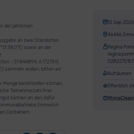
12 Sep 2026,
n der jährlichen
.
46446 Emme
lausgabe an zwei Standorten:
Regina Pom
°13'38.0"E) sowie an der
regina.pom
z.
0282275151
lten - 51.844899, 6.172759)
E) sammeln wollen, bitten wir
Aufräumen
er Menge bereitstellen können,
Öffentlich c
iche Teilnehmerzahl Ihrer
rrgut können an den dafür
RhineClea
Kommunalbetriebe Emmerich
en Containern.