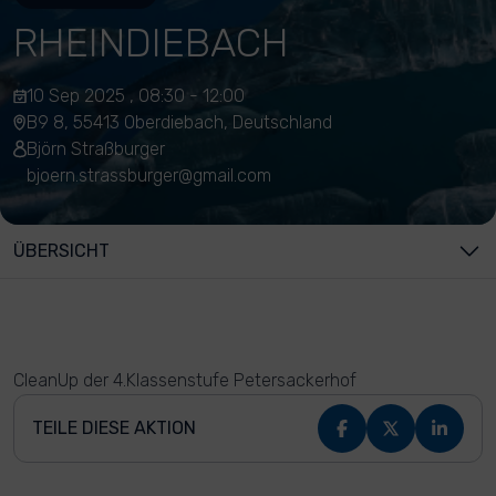
RHEINDIEBACH
10 Sep 2025 , 08:30 - 12:00
B9 8, 55413 Oberdiebach, Deutschland
Björn Straßburger
bjoern.strassburger@gmail.com
ÜBERSICHT
CleanUp der 4.Klassenstufe Petersackerhof
TEILE DIESE AKTION