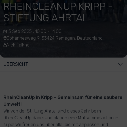
RHEINCLEANUP KRIPP -
STIFTUNG AHRTAL
13 Sep 2025 , 10:00 - 14:00
Johannesweg 9, 53424 Remagen, Deutschland
Nick Falkner
ÜBERSICHT
RheinCleanUp in Kripp – Gemeinsam für eine saubere
Umwelt!
Wir von der Stiftung Ahrtal sind dieses Jahr beim
RhineCleanUp dabei und planen eine Müllsammelaktion in
Kripp! Wir freuen uns über alle, die mit anpacken und