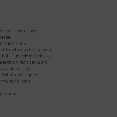
n bei einer kleinen
Wetter
h hinten offen.
ITO-Icon für das Profil geben
hat ;-) und ein individuelles
e letztlich nicht der Grund
 säubern ... ;-)
"will attend" loggen:
chsene / Kinder)
len kann