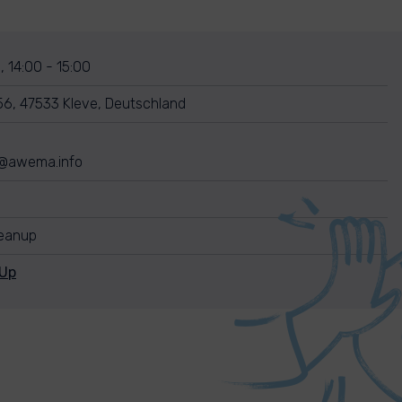
 14:00 - 15:00
56, 47533 Kleve, Deutschland
@awema.info
leanup
nUp