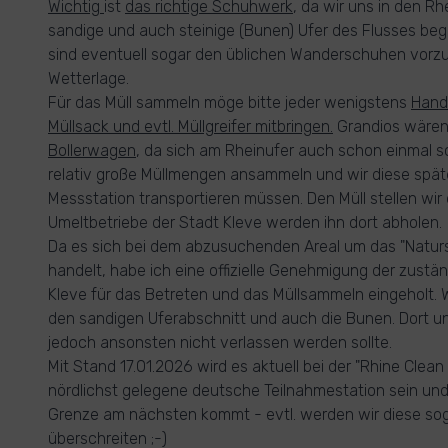
Wichtig
ist
das richtige Schuhwerk
, da wir uns in den R
sandige und auch steinige (Bunen) Ufer des Flusses be
sind eventuell sogar den üblichen Wanderschuhen vorzuz
Wetterlage.
Für das Müll sammeln möge bitte jeder wenigstens
Hand
Müllsack und evtl. Müllgreifer mitbringen.
Grandios wären 
Bollerwagen
, da sich am Rheinufer auch schon einmal
relativ große Müllmengen ansammeln und wir diese späte
Messstation transportieren müssen. Den Müll stellen wir 
Umeltbetriebe der Stadt Kleve werden ihn dort abholen.
Da es sich bei dem abzusuchenden Areal um das "Natur
handelt, habe ich eine offizielle Genehmigung der zustä
Kleve für das Betreten und das Müllsammeln eingeholt. W
den sandigen Uferabschnitt und auch die Bunen. Dort un
jedoch ansonsten nicht verlassen werden sollte.
Mit Stand 17.01.2026 wird es aktuell bei der "Rhine Clean
nördlichst gelegene deutsche Teilnahmestation sein und 
Grenze am nächsten kommt - evtl. werden wir diese soga
überschreiten ;-)