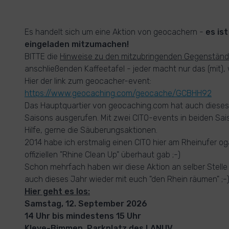
Es handelt sich um eine Aktion von geocachern -
es is
eingeladen mitzumachen!
BITTE die
Hinweise zu den mitzubringenden Gegenständ
anschließenden Kaffeetafel - jeder macht nur das (mit), 
Hier der link zum geocacher-event:
https://www.geocaching.com/geocache/GCBHH92
Das Hauptquartier von geocaching.com hat auch dieses
Saisons ausgerufen. Mit zwei CITO-events in beiden Sais
Hilfe, gerne die Säuberungsaktionen.
2014 habe ich erstmalig einen CITO hier am Rheinufer oga
offiziellen "Rhine Clean Up" überhaut gab ;-)
Schon mehrfach haben wir diese Aktion an selber Stelle
auch dieses Jahr wieder mit euch "den Rhein räumen" ;-
Hier geht es los:
Samstag, 12. September 2026
14 Uhr bis mindestens 15 Uhr
Kleve-Bimmen, Parkplatz des LANUV