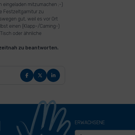
ch eingeladen mitzumachen ;-)
e Festzeltgarnitur zu
eswegen gut, weil es vor Ort
elbst einen (Klapp-/Caming-)
Tisch oder ähnliche
 zeitnah zu beantworten.
H
ERWACHSENE