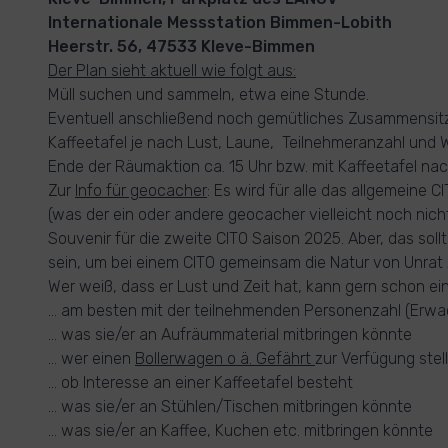
Internationale Messstation Bimmen-Lobith
Heerstr. 56, 47533 Kleve-Bimmen
Der Plan sieht aktuell wie folgt aus:
Müll suchen und sammeln, etwa eine Stunde.
Eventuell anschließend noch gemütliches Zusammensitze
Kaffeetafel je nach Lust, Laune, Teilnehmeranzahl und 
Ende der Räumaktion ca. 15 Uhr bzw. mit Kaffeetafel nac
Zur
Info für geocacher
: Es wird für alle das allgemeine C
(was der ein oder andere geocacher vielleicht noch nicht 
Souvenir für die zweite CITO Saison 2025. Aber, das sollt
sein, um bei einem CITO gemeinsam die Natur von Unrat zu
Wer weiß, dass er Lust und Zeit hat, kann gern schon ein 
... am besten mit der teilnehmenden Personenzahl (Erwa
... was sie/er an Aufräummaterial mitbringen könnte
... wer einen
Bollerwagen o ä. Gefährt
zur Verfügung stel
... ob Interesse an einer Kaffeetafel besteht
... was sie/er an Stühlen/Tischen mitbringen könnte
... was sie/er an Kaffee, Kuchen etc. mitbringen könnte