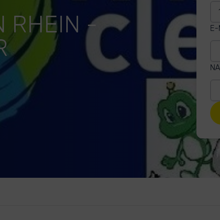
 RHEIN -
E-
R
NA