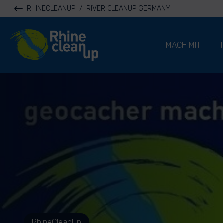
RHINECLEANUP
/
RIVER CLEANUP GERMANY
River Cleanup
MACH MIT
RhineCleanUp