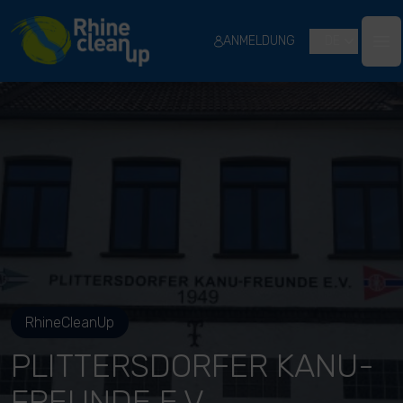
River Cleanup
ANMELDUNG
DE
Ope
RhineCleanUp
PLITTERSDORFER KANU-
FREUNDE E.V.