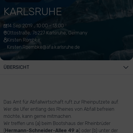
KARLSRUHE
14 Sep 2019 , 10:00 - 13:00
Ottostraße, 76227 Karlsruhe, Germany
Kirsten Römbke
Kirsten.Roembke@afa.karlsruhe.de
ÜBERSICHT
Das Amt für Abfallwirtschaft ruft zur Rheinputzete auf.
Wer die Ufer entlang des Rheines von Abfall befreien
möchte, kann gerne mitmachen.
Wir treffen uns (a) beim Bootshaus der Rheinbrüder
(
Hermann-Schneider-Allee 49 a
) oder (b) unter der