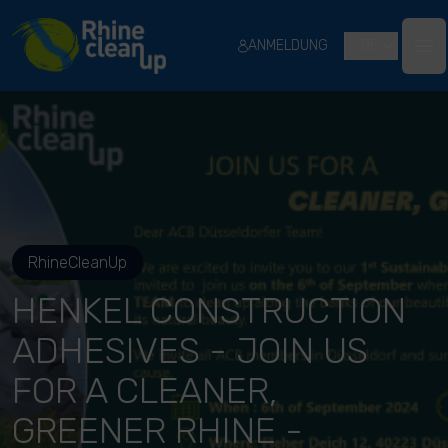
River Cleanup
ANMELDUNG
DE
Ope
RhineCleanUp
HENKEL CONSTRUCTION
ADHESIVES - JOIN US
FOR A CLEANER,
GREENER RHINE -