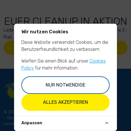
EUER CLEANUP IN AKTION
Lade Deine Fotos hoch. Anschließend bekommst Du eine E-
Wir nutzen Cookies
Mail, um Deinen Upload zu bestätigen.
Diese Website verwendet Cookies, um die
LADE DEINE FOTOS HOCH
Benutzerfreundlichkeit zu verbessern.
Werfen Sie einen Blick auf unser
Cookies
Policy
für mehr Information.
NUR NOTWENDIGE
ALLES AKZEPTIEREN
© 2024 RhineCleanUp
Bedingungen und Konditionen
- Alle Rechte
Datenschutzbestimmungen
Anpassen
vorbehalten.
Haftungsausschluss
Impressum