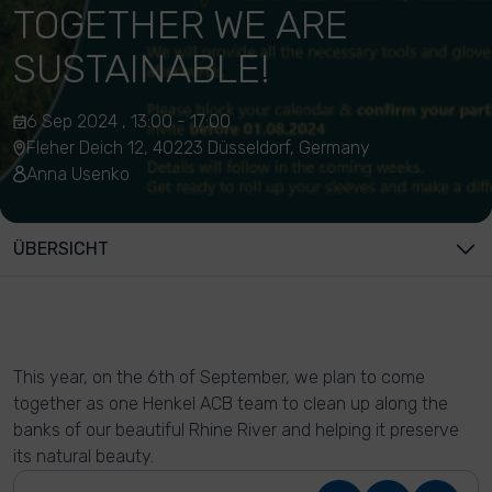
TOGETHER WE ARE
SUSTAINABLE!
6 Sep 2024 , 13:00 - 17:00
Fleher Deich 12, 40223 Düsseldorf, Germany
Anna Usenko
ÜBERSICHT
This year, on the 6th of September, we plan to come
together as one Henkel ACB team to clean up along the
banks of our beautiful Rhine River and helping it preserve
its natural beauty.