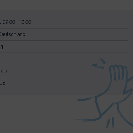
, 09:00 - 13:00
 Deutschland
ng
anup
nUp