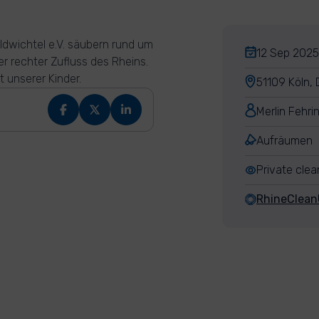
ldwichtel e.V. säubern rund um
12 Sep 2025
er rechter Zufluss des Rheins.
 unserer Kinder.
51109 Köln,
Merlin Fehri
Aufräumen
Private cle
RhineClea