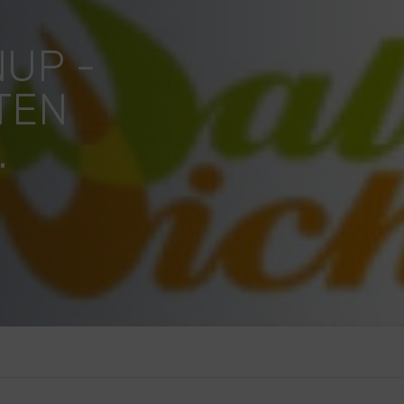
UP -
TEN
.