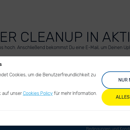
ER CLEANUP IN AKT
os hoch. Anschließend bekommst Du eine E-Mail, um Deinen Up
s
LADE DEINE FOTOS HOCH
det Cookies, um die Benutzerfreundlichkeit zu
NUR 
k auf unser
Cookies Policy
für mehr Information.
ALLES
Bedingungen und Kondi