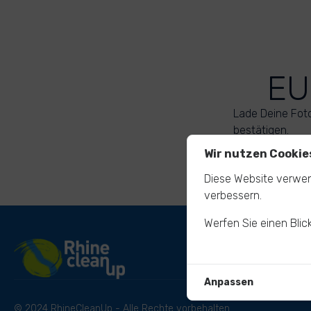
EU
Lade Deine Fot
bestätigen.
Wir nutzen Cookie
Diese Website verwen
verbessern.
Werfen Sie einen Blic
Anpassen
© 2024 RhineCleanUp - Alle Rechte vorbehalten.