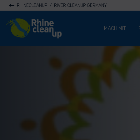
RHINECLEANUP
/
RIVER CLEANUP GERMANY
River Cleanup
MACH MIT