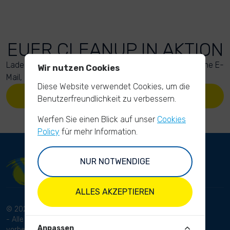
EUER CLEANUP IN AKTION
Lade Deine Fotos hoch. Anschließend bekommst Du eine E-
Wir nutzen Cookies
Mail, um Deinen Upload zu bestätigen.
Diese Website verwendet Cookies, um die
LADE DEINE FOTOS HOCH
Benutzerfreundlichkeit zu verbessern.
Werfen Sie einen Blick auf unser
Cookies
Policy
für mehr Information.
NUR NOTWENDIGE
ALLES AKZEPTIEREN
© 2024 RhineCleanUp
Bedingungen und Konditionen
- Alle Rechte
Datenschutzbestimmungen
Anpassen
vorbehalten.
Haftungsausschluss
Impressum