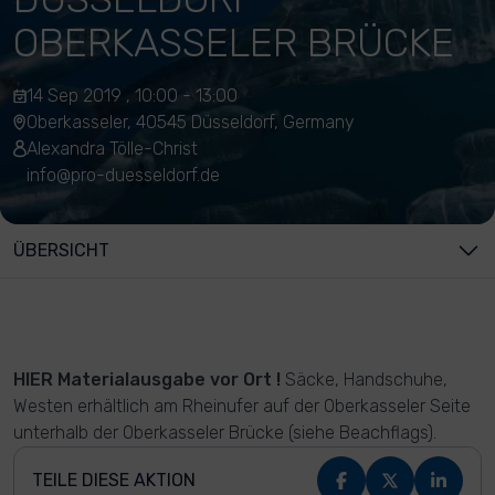
OBERKASSELER BRÜCKE
14 Sep 2019 , 10:00 - 13:00
Oberkasseler, 40545 Düsseldorf, Germany
Alexandra Tölle-Christ
info@pro-duesseldorf.de
ÜBERSICHT
HIER Materialausgabe vor Ort !
Säcke, Handschuhe,
Westen erhältlich am Rheinufer auf der Oberkasseler Seite
unterhalb der Oberkasseler Brücke (siehe Beachflags).
TEILE DIESE AKTION