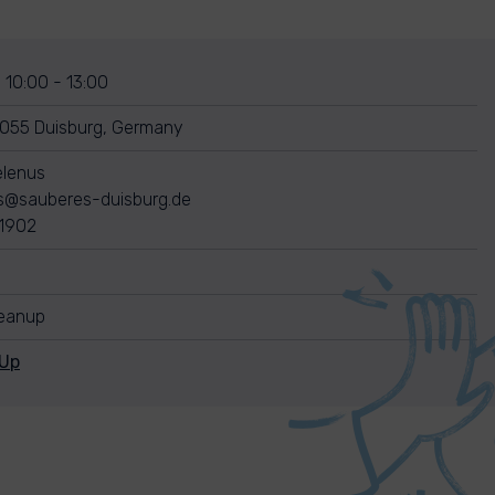
 10:00 - 13:00
7055 Duisburg, Germany
elenus
s@sauberes-duisburg.de
1902
leanup
nUp