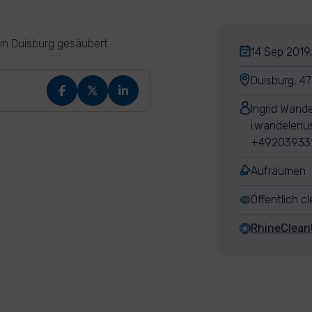
n Duisburg gesäubert.
14 Sep 2019,
Duisburg, 4
Ingrid Wand
i.wandelenu
+49203933
Aufräumen
Öffentlich c
RhineClea