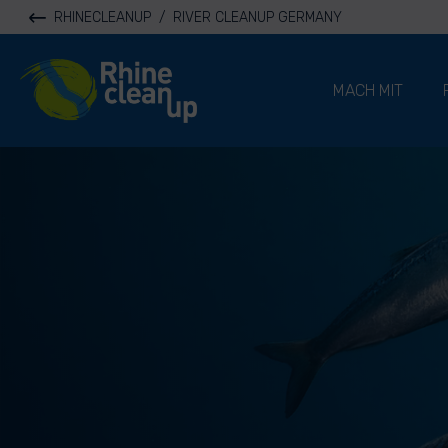
RHINECLEANUP
/
RIVER CLEANUP GERMANY
River Cleanup
MACH MIT