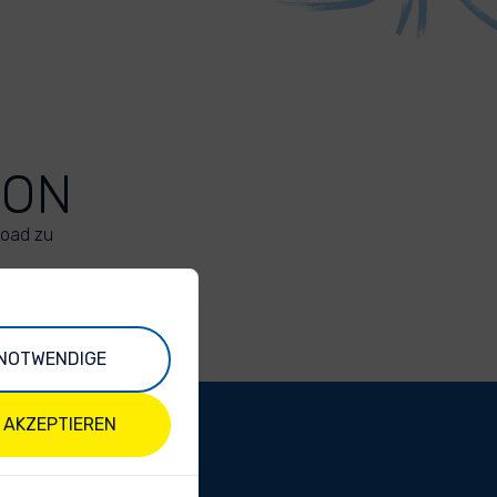
ION
load zu
NOTWENDIGE
 AKZEPTIEREN