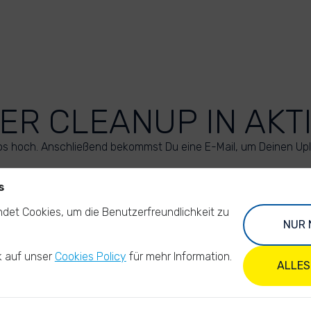
ER CLEANUP IN AKT
os hoch. Anschließend bekommst Du eine E-Mail, um Deinen Up
s
LADE DEINE FOTOS HOCH
det Cookies, um die Benutzerfreundlichkeit zu
NUR 
k auf unser
Cookies Policy
für mehr Information.
ALLES