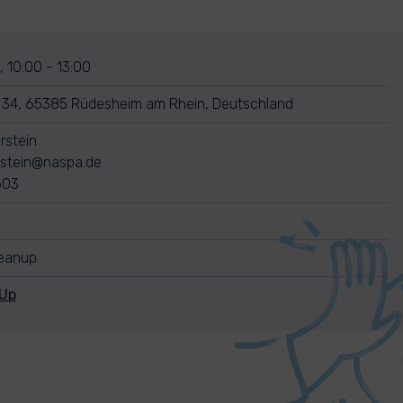
 10:00 - 13:00
 34, 65385 Rüdesheim am Rhein, Deutschland
rstein
rstein@naspa.de
603
leanup
nUp