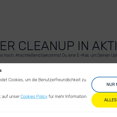
ER CLEANUP IN AKT
os hoch. Anschließend bekommst Du eine E-Mail, um Deinen Up
s
LADE DEINE FOTOS HOCH
det Cookies, um die Benutzerfreundlichkeit zu
NUR 
k auf unser
Cookies Policy
für mehr Information.
ALLES