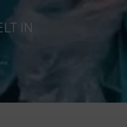
LT IN
land