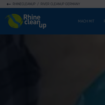
RHINECLEANUP
/
RIVER CLEANUP GERMANY
River Cleanup
MACH MIT