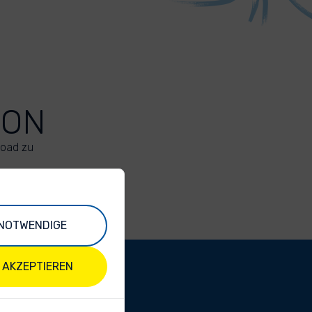
ION
load zu
NOTWENDIGE
 AKZEPTIEREN