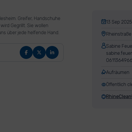
desheim. Greifer, Handschuhe
13 Sep 2025,
ird Gegrillt. Sie wollen
 uns über jede helfende Hand.
Rheinstraße
Sabine Feue
sabine.feue
061136496
Aufräumen
Öffentlich c
RhineClea