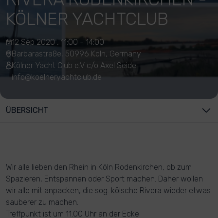
KÖLNER YACHTCLUB
12 Sep 2020 , 11:00 - 14:00
Barbarastraße, 50996 Köln, Germany
Kölner Yacht Club e.V c/o Axel Seidel
info@koelneryachtclub.de
ÜBERSICHT
Wir alle lieben den Rhein in Köln Rodenkirchen, ob zum
Spazieren, Entspannen oder Sport machen. Daher wollen
wir alle mit anpacken, die sog. kölsche Rivera wieder etwas
sauberer zu machen.
Treffpunkt ist um 11.00 Uhr an der Ecke