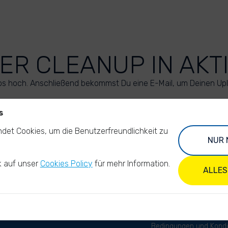
ER CLEANUP IN AKT
os hoch. Anschließend bekommst Du eine E-Mail, um Deinen Up
s
LADE DEINE FOTOS HOCH
det Cookies, um die Benutzerfreundlichkeit zu
NUR 
k auf unser
Cookies Policy
für mehr Information.
ALLES
Bedingungen und Kondi