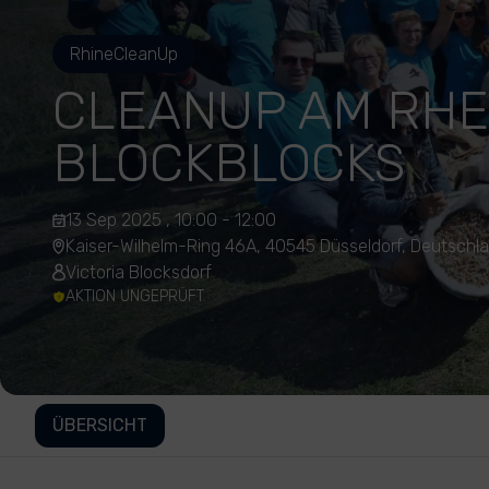
RhineCleanUp
CLEANUP AM RHEI
BLOCKBLOCKS
13 Sep 2025 , 10:00 - 12:00
Kaiser-Wilhelm-Ring 46A, 40545 Düsseldorf, Deutschl
Victoria Blocksdorf
AKTION UNGEPRÜFT
ÜBERSICHT