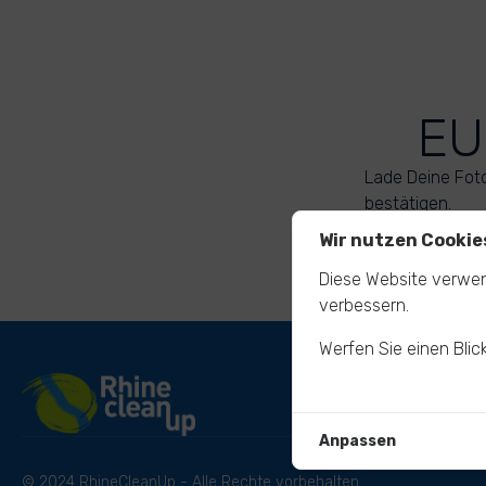
EU
Lade Deine Fot
bestätigen.
Wir nutzen Cookie
Diese Website verwen
verbessern.
Werfen Sie einen Blic
Anpassen
© 2024 RhineCleanUp - Alle Rechte vorbehalten.