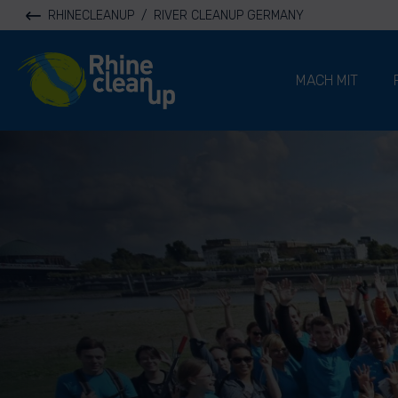
RHINECLEANUP
/
RIVER CLEANUP GERMANY
River Cleanup
MACH MIT