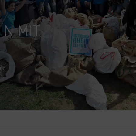
N MIT
and