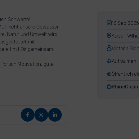
auen Schwarm!
13 Sep 2025,
Müll nicht unsere Gewässer
re, Natur und Umwelt wird.
Kaiser-Wilh
Ausgestattet mit
Victoria Blo
bereit mit Dir gemeinsam
Aufräumen
 Portion Motivation, gute
Öffentlich c
RhineClea