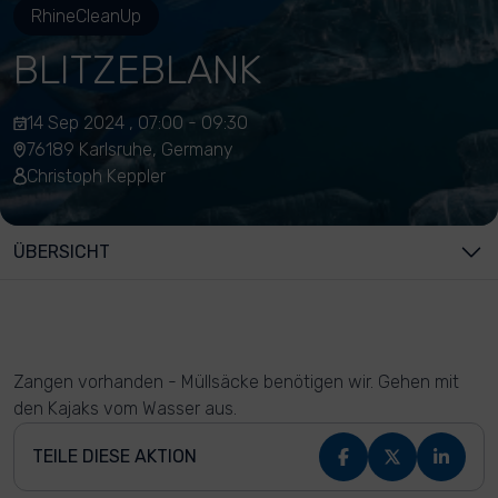
RhineCleanUp
BLITZEBLANK
14 Sep 2024 , 07:00 - 09:30
76189 Karlsruhe, Germany
Christoph Keppler
ÜBERSICHT
Zangen vorhanden - Müllsäcke benötigen wir. Gehen mit
den Kajaks vom Wasser aus.
TEILE DIESE AKTION