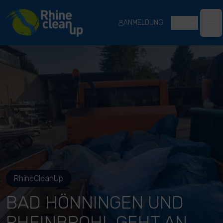
River Cleanup
ANMELDUNG
DE
Ope
RhineCleanUp
BAD HÖNNINGEN UND
RHEINBROHL GEHT AN