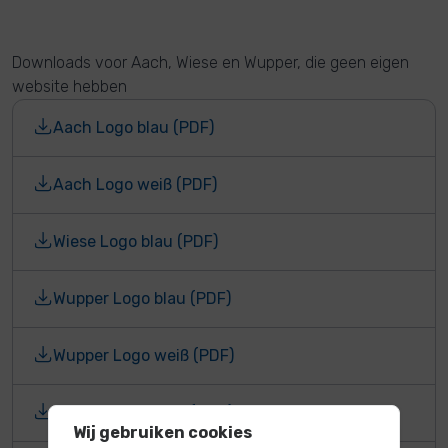
Downloads voor Aach, Wiese en Wupper, die geen eigen
website hebben
Aach Logo blau (PDF)
Aach Logo weiß (PDF)
Wiese Logo blau (PDF)
Wupper Logo blau (PDF)
Wupper Logo weiß (PDF)
Wupper Logo blau (PNG)
Wij gebruiken cookies