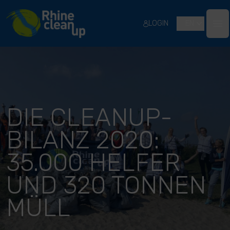
River Cleanup
LOGIN
EN
Ope
DIE CLEANUP-
BILANZ 2020:
35.000 HELFER
UND 320 TONNEN
MÜLL