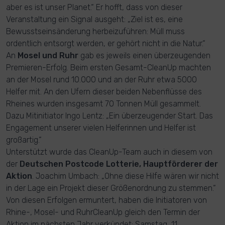
aber es ist unser Planet.“ Er hofft, dass von dieser
Veranstaltung ein Signal ausgeht: „Ziel ist es, eine
Bewusstseinsänderung herbeizuführen: Müll muss
ordentlich entsorgt werden, er gehört nicht in die Natur.“
An
Mosel und Ruhr
gab es jeweils einen überzeugenden
Premieren-Erfolg. Beim ersten Gesamt-CleanUp machten
an der Mosel rund 10.000 und an der Ruhr etwa 5000
Helfer mit. An den Ufern dieser beiden Nebenflüsse des
Rheines wurden insgesamt 70 Tonnen Müll gesammelt.
Dazu Mitinitiator Ingo Lentz: „Ein überzeugender Start. Das
Engagement unserer vielen Helferinnen und Helfer ist
großartig.“
Unterstützt wurde das CleanUp-Team auch in diesem von
der
Deutschen Postcode Lotterie, Hauptförderer der
Aktion
. Joachim Umbach: „Ohne diese Hilfe wären wir nicht
in der Lage ein Projekt dieser Größenordnung zu stemmen.“
Von diesen Erfolgen ermuntert, haben die Initiatoren von
Rhine-, Mosel- und RuhrCleanUp gleich den Termin der
Aktion im nächsten Jahr verkündet: Samstag, 11.