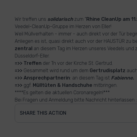
Wir treffen uns
solidarisch
zum "
Rhine CleanUp am 11.
Veedel-CleanUp-Gruppe im Herzen von Eller!
Weil Müllverhalten - immer - auch direkt vor der Tür beg
Anliegen es ist, quasi direkt auch vor der HAUSTÜR zu b
zentral
an diesem Tag im Herzen unseres Veedels und z
Düsseldorf-Eller.
=>> Treffen
der Tn vor der Kirche St. Gertrud.
=>>
Gesammelt wird rund um dem
Gertrudisplatz
auch
=>> Ansprechpartnerin
: an diesem Tag ist
Fabienne.
=>>
ggf.
Mülltüten & Handschuhe
mitbringen.
****Es gelten die aktuellen Coronaregeln!***
Bei Fragen und Anmeldung bitte Nachricht hinterlassen :
SHARE THIS ACTION