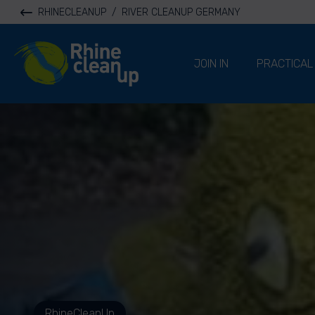
RHINECLEANUP
/
RIVER CLEANUP GERMANY
River Cleanup
JOIN IN
PRACTICAL
RhineCleanUp