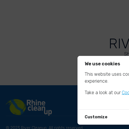
RI
Sh
We use cookies
This website uses coo
experience.
Take a look at our
Coo
Customize
© 2023 River Cleanup. All rights reserved.