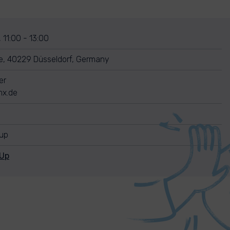
, 11:00 - 13:00
e, 40229 Düsseldorf, Germany
er
x.de
nup
nUp