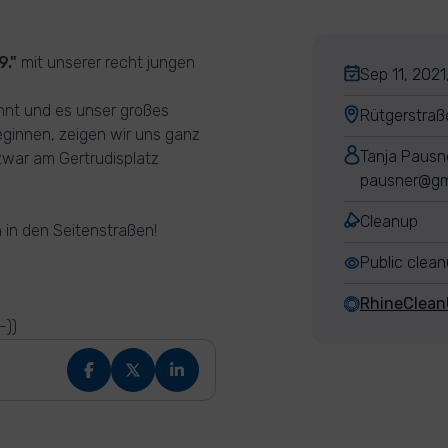
9."
mit unserer recht jungen
Sep 11, 2021
innt und es unser großes
Rütgerstraß
eginnen, zeigen wir uns ganz
Tanja Pausn
war am Gertrudisplatz
pausner@gm
Cleanup
 in den Seitenstraßen!
Public clea
RhineClea
-))