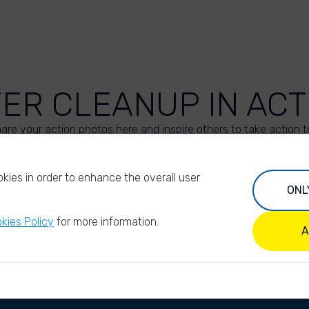
VER CLEANUP IN ACT
are your action photos here and inspire others to take action t
UPLOAD YOUR PHOTOS
kies in order to enhance the overall user
ONL
kies Policy
for more information.
A