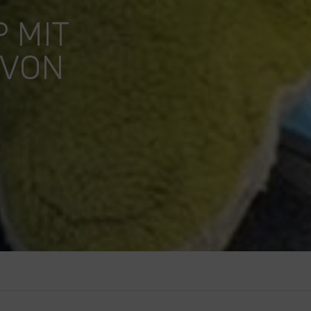
 MIT
 VON