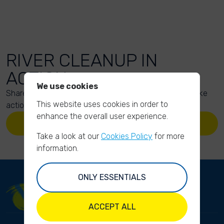
RIVER CLEANUP IN
ACTION
We use cookies
Share your action photos here and inspire others to take
This website uses cookies in order to
action too!
enhance the overall user experience.
UPLOAD YOUR PHOTOS
Take a look at our
Cookies Policy
for more
information.
ONLY ESSENTIALS
ACCEPT ALL