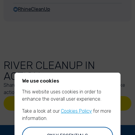
RhineCleanUp
RIVER CLEANUP IN
ACTION
We use cookies
Share your action photos here and inspire others to take
This website uses cookies in order to
action too!
enhance the overall user experience.
UPLOAD YOUR PHOTOS
Take a look at our
Cookies Policy
for more
information.