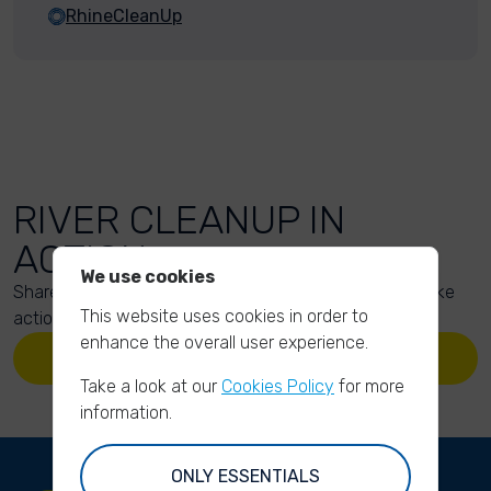
RhineCleanUp
RIVER CLEANUP IN
ACTION
We use cookies
Share your action photos here and inspire others to take
This website uses cookies in order to
action too!
enhance the overall user experience.
UPLOAD YOUR PHOTOS
Take a look at our
Cookies Policy
for more
information.
ONLY ESSENTIALS