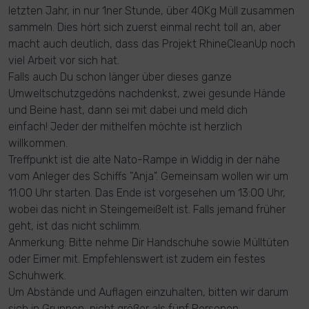
letzten Jahr, in nur 1ner Stunde, über 40Kg Müll zusammen
sammeln. Dies hört sich zuerst einmal recht toll an, aber
macht auch deutlich, dass das Projekt RhineCleanUp noch
viel Arbeit vor sich hat.
Falls auch Du schon länger über dieses ganze
Umweltschutzgedöns nachdenkst, zwei gesunde Hände
und Beine hast, dann sei mit dabei und meld dich
einfach! Jeder der mithelfen möchte ist herzlich
willkommen.
Treffpunkt ist die alte Nato-Rampe in Widdig in der nähe
vom Anleger des Schiffs "Anja". Gemeinsam wollen wir um
11:00 Uhr starten. Das Ende ist vorgesehen um 13:00 Uhr,
wobei das nicht in Steingemeißelt ist. Falls jemand früher
geht, ist das nicht schlimm.
Anmerkung: Bitte nehme Dir Handschuhe sowie Mülltüten
oder Eimer mit. Empfehlenswert ist zudem ein festes
Schuhwerk.
Um Abstände und Auflagen einzuhalten, bitten wir darum
sich in Gruppen, nicht größer als fünf Personen,