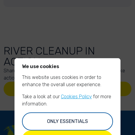
RIVER CLEANUP IN
ACTION
We use cookies
Share your action photos here and inspire others to take
This website uses cookies in order to
action too!
enhance the overall user experience.
UPLOAD YOUR PHOTOS
Take a look at our
Cookies Policy
for more
information.
ONLY ESSENTIALS