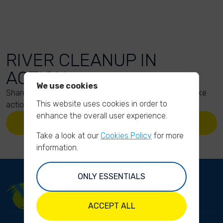
RIVER CLEANUP IN
ACTION
We use cookies
Share your action photos here and inspire others to take
This website uses cookies in order to
action too!
enhance the overall user experience.
UPLOAD YOUR PHOTOS
Take a look at our
Cookies Policy
for more
information.
ONLY ESSENTIALS
ACCEPT ALL