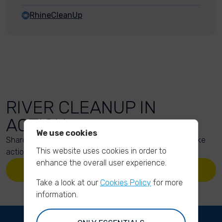
RhineCleanUp
RIVER CLEANUP IN
ACTION
We use cookies
Share your action photos here and inspire others to take
This website uses cookies in order to
action too!
enhance the overall user experience.
UPLOAD YOUR PHOTOS
Take a look at our
Cookies Policy
for more
information.