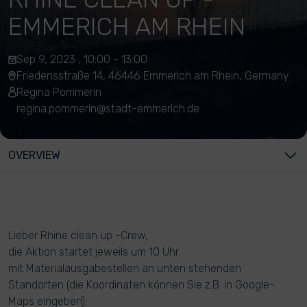
EMMERICH AM RHEIN
Sep 9, 2023 , 10:00 - 13:00
Friedensstraße 14, 46446 Emmerich am Rhein, Germany
Regina Pommerin
regina.pommerin@stadt-emmerich.de
OVERVIEW
Lieber Rhine clean up -Crew,
die Aktion startet jeweils um 10 Uhr
mit Materialausgabestellen an unten stehenden
Standorten (die Koordinaten können Sie z.B. in Google-
Maps eingeben):