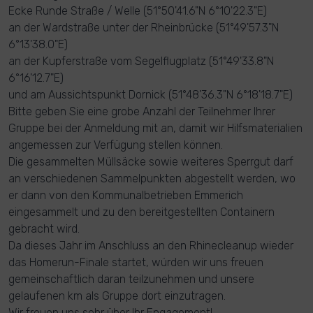
Ecke Runde Straße / Welle (51°50'41.6"N 6°10'22.3"E)
an der Wardstraße unter der Rheinbrücke (51°49'57.3"N
6°13'38.0"E)
an der Kupferstraße vom Segelflugplatz (51°49'33.8"N
6°16'12.7"E)
und am Aussichtspunkt Dornick (51°48'36.3"N 6°18'18.7"E)
Bitte geben Sie eine grobe Anzahl der Teilnehmer Ihrer
Gruppe bei der Anmeldung mit an, damit wir Hilfsmaterialien
angemessen zur Verfügung stellen können.
Die gesammelten Müllsäcke sowie weiteres Sperrgut darf
an verschiedenen Sammelpunkten abgestellt werden, wo
er dann von den Kommunalbetrieben Emmerich
eingesammelt und zu den bereitgestellten Containern
gebracht wird.
Da dieses Jahr im Anschluss an den Rhinecleanup wieder
das Homerun-Finale startet, würden wir uns freuen
gemeinschaftlich daran teilzunehmen und unsere
gelaufenen km als Gruppe dort einzutragen.
Wir freuen uns sehr über Ihr Engagement!