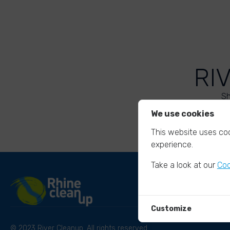
RI
Sh
We use cookies
This website uses coo
experience.
Take a look at our
Coo
Customize
© 2023 River Cleanup. All rights reserved.