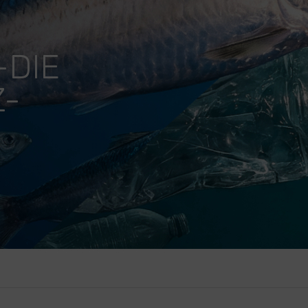
-DIE
Z-