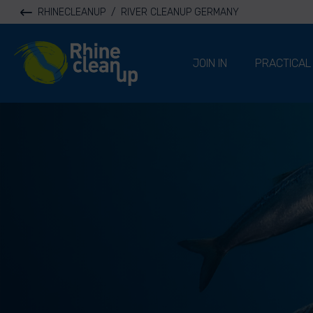
RHINECLEANUP
/
RIVER CLEANUP GERMANY
River Cleanup
JOIN IN
PRACTICAL