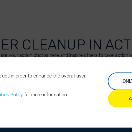
VER CLEANUP IN ACT
are your action photos here and inspire others to take action t
UPLOAD YOUR PHOTOS
kies in order to enhance the overall user
ONL
kies Policy
for more information.
A