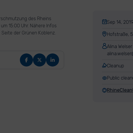
Verschmutzung des Rheins
Sep 14, 2019
n um 15:00 Uhr. Nähere Infos
k Seite der Grünen Koblenz.
Hofstraße, 
Alina Welser
alina.welse
Cleanup
Public clea
RhineClea