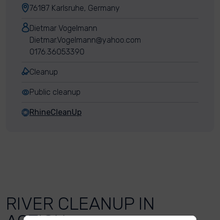
76187 Karlsruhe, Germany
Dietmar Vogelmann
Dietmar.Vogelmann@yahoo.com
0176.36053390
Cleanup
Public cleanup
RhineCleanUp
RIVER CLEANUP IN