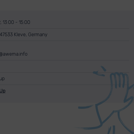
, 13:00 - 15:00
 47533 Kleve, Germany
@awema.info
nup
nUp