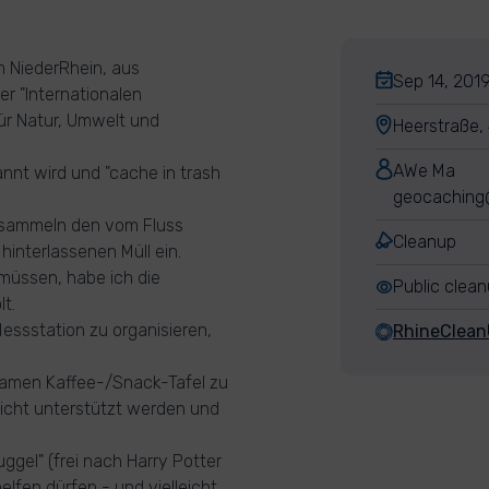
m NiederRhein, aus
Sep 14, 2019
r "Internationalen
ür Natur, Umwelt und
Heerstraße,
AWe Ma
nt wird und "cache in trash
geocaching
d sammeln den vom Fluss
Cleanup
interlassenen Müll ein.
müssen, habe ich die
Public clea
t.
essstation zu organisieren,
RhineClea
samen Kaffee-/Snack-Tafel zu
l nicht unterstützt werden und
gel" (frei nach Harry Potter
elfen dürfen - und vielleicht