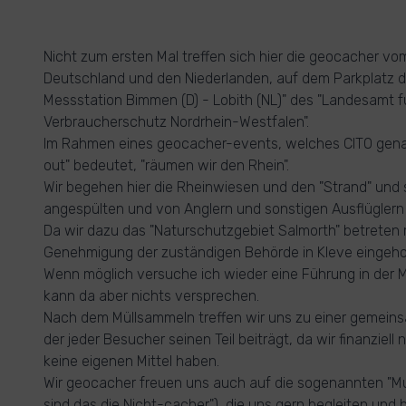
Nicht zum ersten Mal treffen sich hier die geocacher vo
Deutschland und den Niederlanden, auf dem Parkplatz de
Messstation Bimmen (D) - Lobith (NL)" des "Landesamt f
Verbraucherschutz Nordrhein-Westfalen".
Im Rahmen eines geocacher-events, welches CITO genan
out" bedeutet, "räumen wir den Rhein".
Wir begehen hier die Rheinwiesen und den "Strand" un
angespülten und von Anglern und sonstigen Ausflüglern h
Da wir dazu das "Naturschutzgebiet Salmorth" betreten 
Genehmigung der zuständigen Behörde in Kleve eingehol
Wenn möglich versuche ich wieder eine Führung in der M
kann da aber nichts versprechen.
Nach dem Müllsammeln treffen wir uns zu einer gemein
der jeder Besucher seinen Teil beiträgt, da wir finanziel
keine eigenen Mittel haben.
Wir geocacher freuen uns auch auf die sogenannten "Mug
sind das die Nicht-cacher"), die uns gern begleiten und h