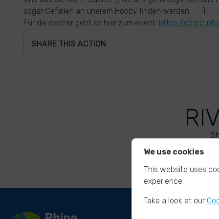
sogar Gefallen an unerem Hobby finden werden ... ;-)
Für die cacher geht es hier zum event:
https://coord.in
SHARE THIS ACTION
RI
Sh
We use cookies
This website uses coo
experience.
Take a look at our
Coo