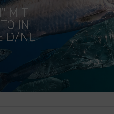
" MIT
TO IN
E D/NL