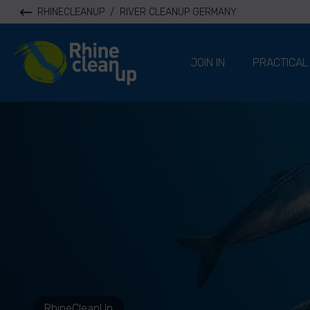
RHINECLEANUP
/
RIVER CLEANUP GERMANY
River Cleanup
JOIN IN
PRACTICAL
RhineCleanUp