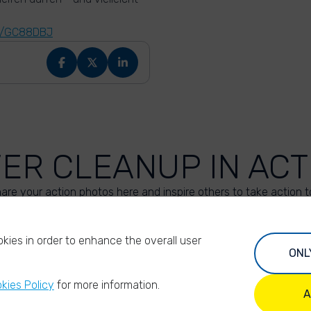
fo/GC88DBJ
VER CLEANUP IN ACT
are your action photos here and inspire others to take action t
UPLOAD YOUR PHOTOS
kies in order to enhance the overall user
ONL
kies Policy
for more information.
A