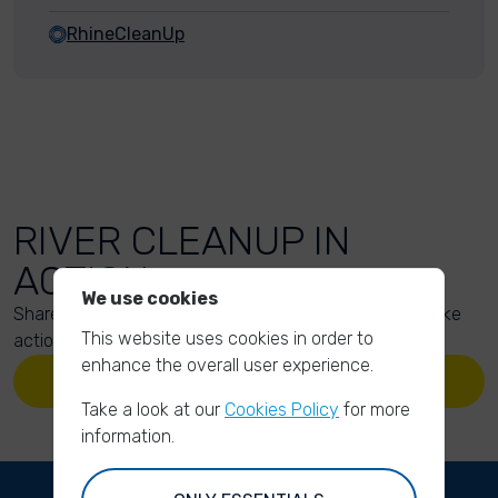
RhineCleanUp
RIVER CLEANUP IN
ACTION
We use cookies
Share your action photos here and inspire others to take
This website uses cookies in order to
action too!
enhance the overall user experience.
UPLOAD YOUR PHOTOS
Take a look at our
Cookies Policy
for more
information.