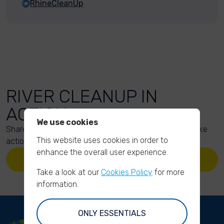
RhineCleanUp
RIVER CLEANUP IN
ACTION
We use cookies
Share your action photos here and inspire others to take
This website uses cookies in order to
action too!
enhance the overall user experience.
UPLOAD YOUR PHOTOS
Take a look at our
Cookies Policy
for more
information.
ONLY ESSENTIALS