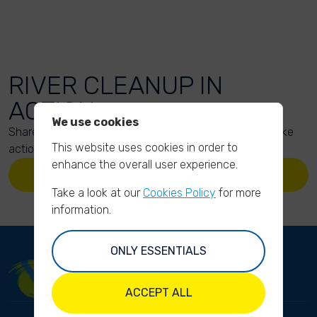
RIVER CLEANUP IN
ACTION
We use cookies
Share your action photos here and inspire others to take
This website uses cookies in order to
action too!
enhance the overall user experience.
UPLOAD YOUR PHOTOS
Take a look at our
Cookies Policy
for more
information.
ONLY ESSENTIALS
ACCEPT ALL