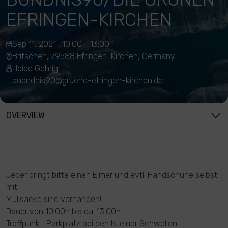
EFRINGEN-KIRCHEN
Sep 11, 2021 , 10:00 - 13:00
Britschen, 79588 Efringen-Kirchen, Germany
Heide Gehrig
buendnis90@gruene-efringen-kirchen.de
OVERVIEW
Jeder bringt bitte einen Eimer und evtl. Handschuhe selbst
mit!
Müllsäcke sind vorhanden!
Dauer von 10.00h bis ca. 13.00h
Treffpunkt: Parkplatz bei den Isteiner Schwellen