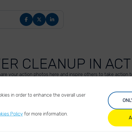
VER CLEANUP IN ACT
are your action photos here and inspire others to take action t
UPLOAD YOUR PHOTOS
kies in order to enhance the overall user
ONL
kies Policy
for more information.
A