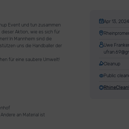
Apr 13, 2024
anup Event und tun zusammen
ieser Aktion, wie es sich für
Rheinpromen
nen! In Mannheim sind die
Uwe Franke
stützen uns die Handballer der
ufran.69@g
hen für eine saubere Umwelt!
Cleanup
Public clea
RhineClea
enhof
 Andere an Material ist