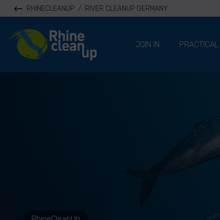
RHINECLEANUP
/
RIVER CLEANUP GERMANY
River Cleanup
JOIN IN
PRACTICAL
RhineCleanUp