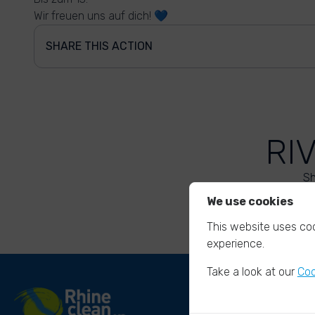
Wir freuen uns auf dich! 💙
SHARE THIS ACTION
RI
Sh
We use cookies
This website uses coo
experience.
Take a look at our
Coo