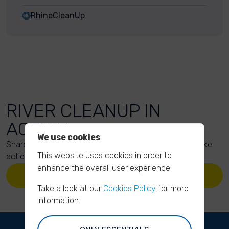
RhineCleanUp
RIVER CLEANUP IN
ACTION
We use cookies
Share your action photos here and inspire others to take
This website uses cookies in order to
action too!
enhance the overall user experience.
UPLOAD YOUR PHOTOS
Take a look at our
Cookies Policy
for more
information.