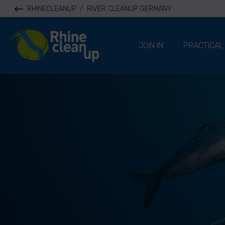
RHINECLEANUP
/
RIVER CLEANUP GERMANY
River Cleanup
JOIN IN
PRACTICAL