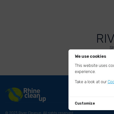
RI
Sh
We use cookies
This website uses coo
experience.
Take a look at our
Coo
Customize
© 2023 River Cleanup. All rights reserved.