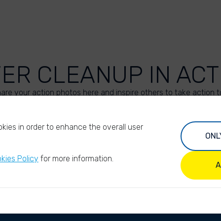
VER CLEANUP IN ACT
are your action photos here and inspire others to take action t
UPLOAD YOUR PHOTOS
kies in order to enhance the overall user
ONL
kies Policy
for more information.
A