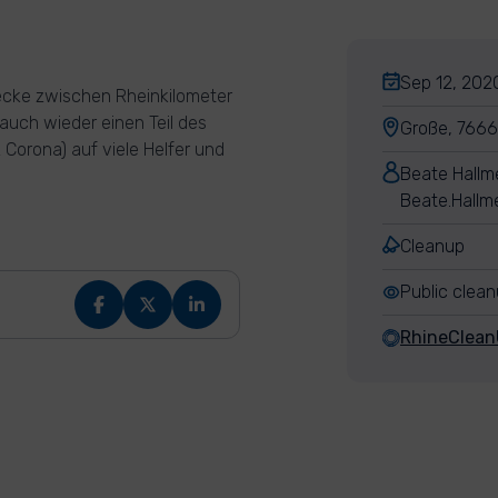
Sep 12, 2020
recke zwischen Rheinkilometer
auch wieder einen Teil des
Große, 7666
z Corona) auf viele Helfer und
Beate Hallm
Beate.Hallm
Cleanup
Public clea
RhineClea