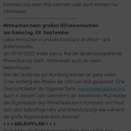
kommen und dann Müll sammeln oder auch einfach nur
informieren.
--------------------------------
Mitmachen beim großen R(h)einemachen
am Samstag, 09. September
Liebe Menschen in und um Konstanz an Rhein- und
Bodenseeufer,
am 09.09.2023 findet zum 6. Mal der länderübergreifende
RhineCleanUp statt, mittlerweile auch an vielen
Nebenfüssen.
Von der Quelle bis zur Mündung werden an ganz vielen
Orten entlang des Rheins die Ufer von Müll gesäubert. Eine
Übersicht bietet die folgende Seite:
www.rhinecleanup.org
Auch in diesem Jahr übernimmt der Arbeitskreis Müll wieder
die Organisation des RhineCleanUps in Konstanz und freut
sich über tatkräftige Hilfe und Unterstützung! Wie voll wird
die große Kippensäule wohl diesmal?
> > > ABLAUFPLAN < < <
Es geht los ab 11 Uhr im Herosé-Park. Wer später dazu