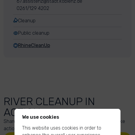
67.assistenz@stadt.koblenz.de
0261/129 4202
Cleanup
Public cleanup
RhineCleanUp
RIVER CLEANUP IN
ACTION
We use cookies
Share your action photos here and inspire others to take
This website uses cookies in order to
action too!