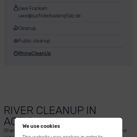
Uwe Franken
uwe@surfriderbadenpfalz.de
Cleanup
Public cleanup
RhineCleanUp
RIVER CLEANUP IN
ACTION
We use cookies
Share your action photos here and inspire others to take