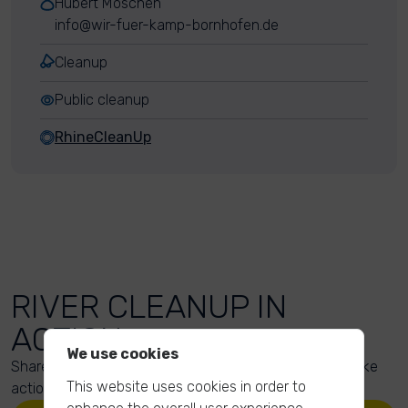
Hubert Möschen
info@wir-fuer-kamp-bornhofen.de
Cleanup
Public cleanup
RhineCleanUp
RIVER CLEANUP IN
ACTION
We use cookies
Share your action photos here and inspire others to take
This website uses cookies in order to
action too!