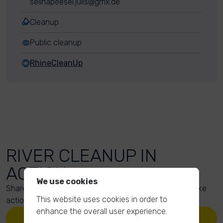
selinapeesel.julis@gmx.de
Cleanup
Public cleanup
RhineCleanUp
RIVER CLEANUP IN
ACTION
We use cookies
Share your action photos here and inspire others to take
This website uses cookies in order to
action too!
enhance the overall user experience.
UPLOAD YOUR PHOTOS