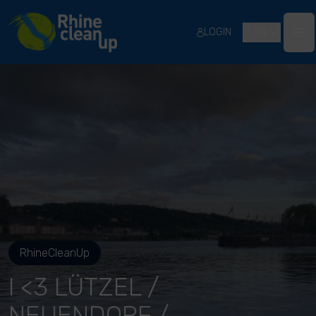
River Cleanup
LOGIN
EN
Ope
RhineCleanUp
I <3 LÜTZEL /
NEUENDORF /