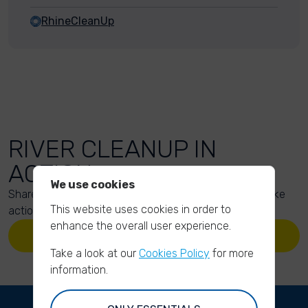
RhineCleanUp
RIVER CLEANUP IN
ACTION
We use cookies
Share your action photos here and inspire others to take
This website uses cookies in order to
action too!
enhance the overall user experience.
UPLOAD YOUR PHOTOS
Take a look at our
Cookies Policy
for more
information.