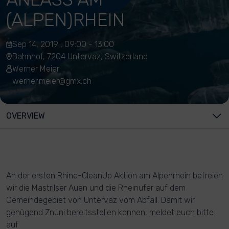
(ALPEN)RHEIN
Sep 14, 2019 , 09:00 - 13:00
Bahnhof, 7204 Untervaz, Switzerland
Werner Meier
werner.meier@gmx.ch
OVERVIEW
An der ersten Rhine-CleanUp Aktion am Alpenrhein befreien
wir die Mastrilser Auen und die Rheinufer auf dem
Gemeindegebiet von Untervaz vom Abfall. Damit wir
genügend Znüni bereitsstellen können, meldet euch bitte
auf