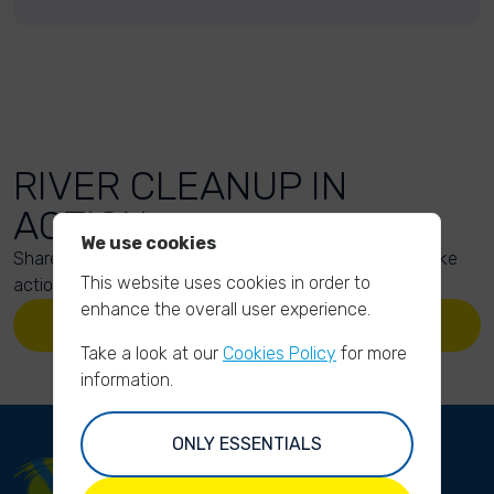
RIVER CLEANUP IN
ACTION
We use cookies
Share your action photos here and inspire others to take
This website uses cookies in order to
action too!
enhance the overall user experience.
UPLOAD YOUR PHOTOS
Take a look at our
Cookies Policy
for more
information.
ONLY ESSENTIALS