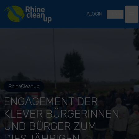
River Cleanup
LOGIN
EN
Ope
RhineCleanUp
ENGAGEMENT DER
KLEVER BÜRGERINNEN
UND BÜRGER ZUM
DIESJÄHRIGEN