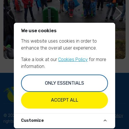
We use cookies
This website uses cookies in order to
enhance the overall user experience.
Take a look at our
Cookies Policy
for more
information.
ONLY ESSENTIALS
ACCEPT ALL
© 2023 River Cleanup. All
Terms and conditions
Privacy Policy
Customize
rights reserved.
Disclaimer
Imprint