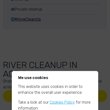
Private cleanup
RhineCleanUp
RIVER CLEANUP IN
ACTION
We use cookies
Share your action photos here and inspire others to take
This website uses cookies in order to
action too!
enhance the overall user experience.
UPLOAD YOUR PHOTOS
Take a look at our
Cookies Policy
for more
information.