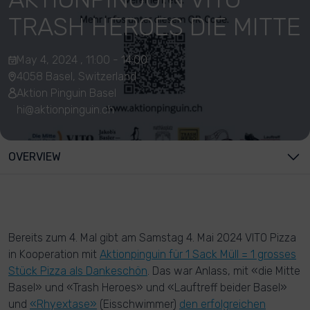
TRASH HEROES DIE MITTE
May 4, 2024 , 11:00 - 14:00
4058 Basel, Switzerland
Aktion Pinguin Basel
hi@aktionpinguin.ch
OVERVIEW
Bereits zum 4. Mal gibt am Samstag 4. Mai 2024 VITO Pizza
in Kooperation mit
Aktionpinguin für 1 Sack Müll = 1 grosses
Stück Pizza als Dankeschön
. Das war Anlass, mit «die Mitte
Basel» und «Trash Heroes» und «Lauftreff beider Basel»
und
«Rhyextase»
(Eisschwimmer)
den erfolgreichen