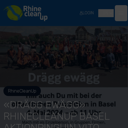
River Cleanup
LOGIN
EN
Ope
RhineCleanUp
«DRÄGG EWÄGG»
RHINECLEANUP BASEL
AKTIONPINGUIN VITO