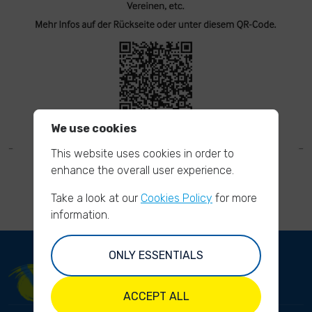
We use cookies
This website uses cookies in order to
enhance the overall user experience.
Take a look at our
Cookies Policy
for more
information.
ONLY ESSENTIALS
ACCEPT ALL