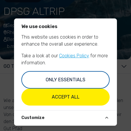
DPSG ALTRIP
Sep 11, 2021 , 10:00 - 14:00
We use cookies
Rheinfähre, 67122 Altrip, Germany
This website uses cookies in order to
Bernd Mansky
enhance the overall user experience.
b.mansky@dpsg-altrip.de
Take a look at our
Cookies Policy
for more
information.
GO TO ...
ONLY ESSENTIALS
ACCEPT ALL
Wie auch im letzten Jahr sind wir wieder dabei und wollen
unseren Rhein säubern.
Von der Fähre bis zum „Prinz Karl Wörth Kopf“ werden wir
Customize
den Strand und den Fahrweg vom Unrat beseitigen ;)
Gut Pfad