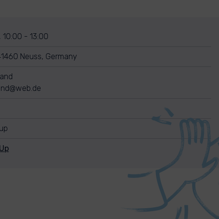
, 10:00 - 13:00
 41460 Neuss, Germany
rand
rand@web.de
nup
nUp