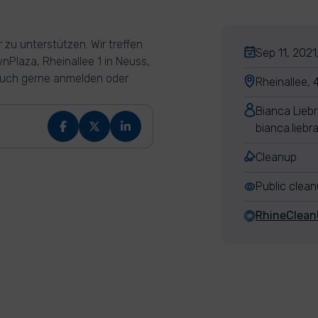
r zu unterstützen. Wir treffen
Sep 11, 2021
Plaza, Rheinallee 1 in Neuss,
 Euch gerne anmelden oder
Rheinallee,
Bianca Lieb
bianca.lieb
Cleanup
Public clea
RhineClea