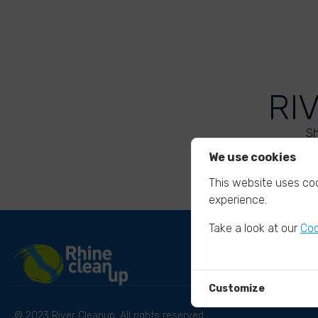
RI
Sh
We use cookies
This website uses coo
experience.
Take a look at our
Coo
Customize
© 2023 River Cleanup. All rights reserved.