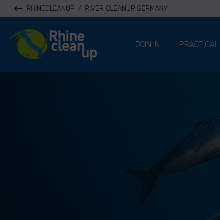
RHINECLEANUP
/
RIVER CLEANUP GERMANY
River Cleanup
JOIN IN
PRACTICAL