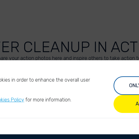
VER CLEANUP IN ACT
are your action photos here and inspire others to take action t
UPLOAD YOUR PHOTOS
kies in order to enhance the overall user
ONL
kies Policy
for more information.
A